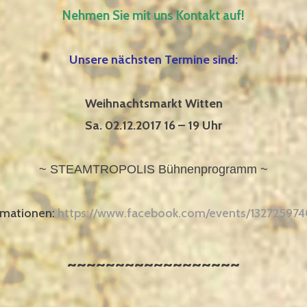
Nehmen Sie mit uns Kontakt auf!
Unsere nächsten Termine sind:
Weihnachtsmarkt Witten
Sa. 02.12.2017 16 – 19 Uhr
~ STEAMTROPOLIS Bühnenprogramm ~
rmationen:
https://www.facebook.com/events/132725974
~~~~~~~~~~~~~~~~~~