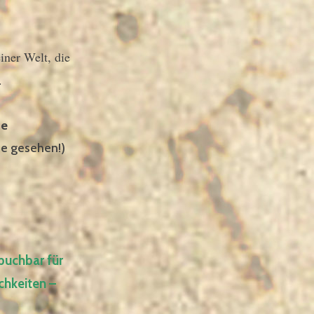
iner Welt, die
.
de
e gesehen!)
buchbar für
chkeiten –