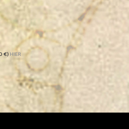
00 €)
HIER