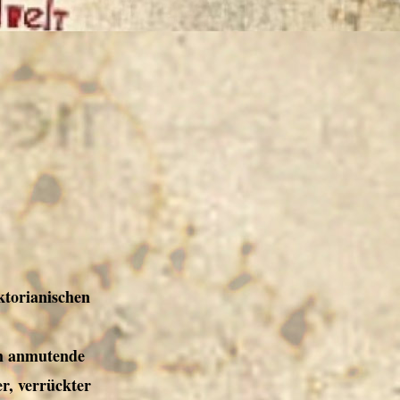
torianischen
ch anmutende
er, verrückter