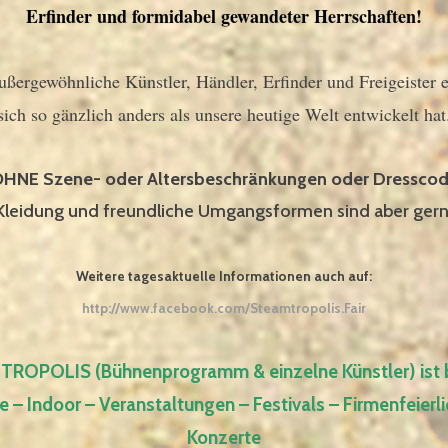
Erfinder und formidabel gewandeter Herrschaften!
ußergewöhnliche Künstler, Händler, Erfinder und Freigeister e
sich so gänzlich anders als unsere heutige Welt
entwickelt hat
HNE Szene- oder Altersbeschränkungen oder Dressco
Kleidung und freundliche Umgangsformen sind aber gern
Weitere tagesaktuelle Informationen auch auf:
http://www.facebook.com/Steamtropolis.Fair
ROPOLIS (Bühnenprogramm & einzelne Künstler) ist 
e – Indoor – Veranstaltungen – Festivals – Firmenfeierli
Konzerte